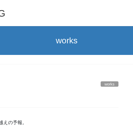
G
works
works
℃越えの予報。