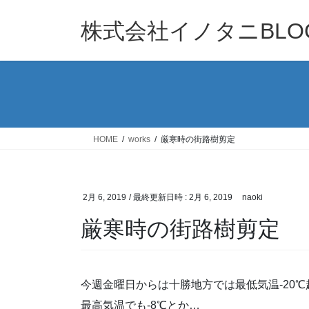
コ
ナ
ン
ビ
株式会社イノタニBLO
テ
ゲ
ン
ー
ツ
シ
へ
ョ
ス
ン
キ
に
ッ
移
HOME
works
厳寒時の街路樹剪定
プ
動
2月 6, 2019
/ 最終更新日時 :
2月 6, 2019
naoki
厳寒時の街路樹剪定
今週金曜日からは十勝地方では最低気温-20
最高気温でも-8℃とか…