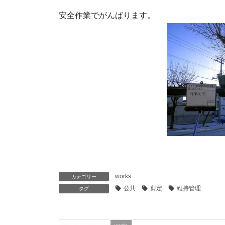
安全作業でがんばります。
works
カテゴリー
公共
剪定
維持管理
タグ