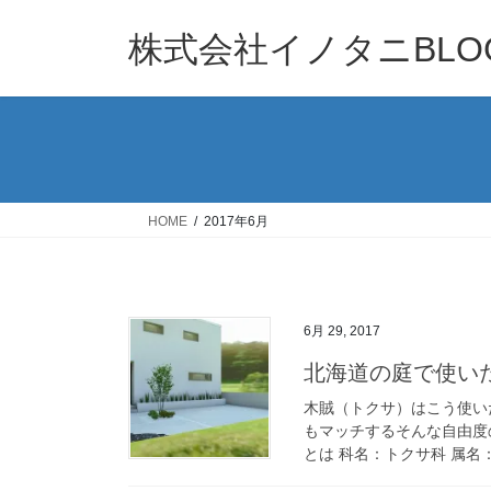
コ
ナ
ン
ビ
株式会社イノタニBLO
テ
ゲ
ン
ー
ツ
シ
へ
ョ
ス
ン
キ
に
ッ
移
HOME
2017年6月
プ
動
6月 29, 2017
北海道の庭で使い
木賊（トクサ）はこう使い
もマッチするそんな自由度
とは 科名：トクサ科 属名：