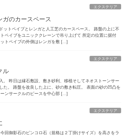
エクステリア
ンガのカースペース
ドットペイブとレンガと人工芝のカースペース。 路盤の上に不
ットペイブをユニッククレーンで吊り上げて 所定の位置に据付
ットペイブの外側はレンガを敷 […]
エクステリア
クル
入。 昨日は縁石敷設、敷き砂利、移植そしてネオストーンサー
した。 路盤を改良した上に、砂の敷き転圧。 表面の砂の凹凸を
ーンサークルのピースを中心部 […]
エクステリア
に
 今回御影石のピンコロ石（規格は２丁掛けサイズ）を高さをラ