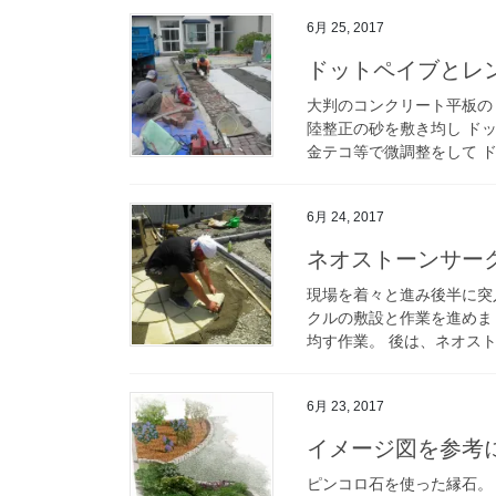
6月 25, 2017
ドットペイブとレ
大判のコンクリート平板の
陸整正の砂を敷き均し ド
金テコ等で微調整をして ド
6月 24, 2017
ネオストーンサー
現場を着々と進み後半に突
クルの敷設と作業を進めま
均す作業。 後は、ネオスト
6月 23, 2017
イメージ図を参考
ピンコロ石を使った縁石。