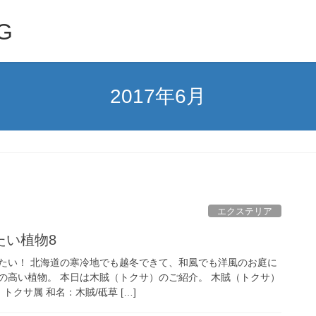
G
2017年6月
エクステリア
たい植物8
たい！ 北海道の寒冷地でも越冬できて、和風でも洋風のお庭に
の高い植物。 本日は木賊（トクサ）のご紹介。 木賊（トクサ）
トクサ属 和名：木賊/砥草 […]