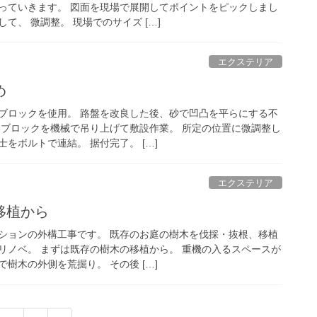
っていきます。 図面を現場で展開してポイントをピックしまし
て、 微調整。 現場でのサイズ […]
エクステリア
め
ブロックを使用。 路盤を改良した後、砂で凹凸を平らにする不
いブロックを機械で吊り上げて敷設作業。 所定の位置に微調整し
をボルトで連結。 据付完了。 […]
エクステリア
移植から
ションの外構工事です。 既存のお庭の樹木を伐採・抜根、移植
リノベ。 まずは既存の樹木の移植から。 重機の入るスペースが
樹木の外側を荒掘り。 その後 […]